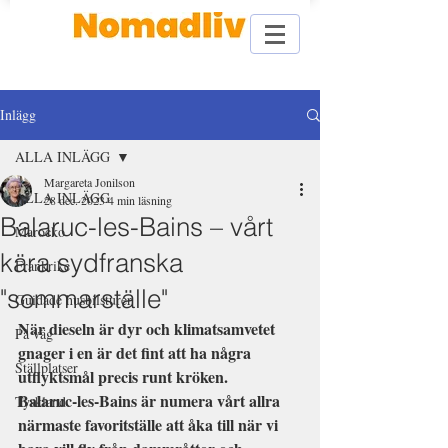
Inlägg
ALLA INLÄGG
Margareta Jonilson
ALLA INLÄGG
28 dec. 2023
4 min läsning
Balaruc-les-Bains – vårt
Marocko
kära sydfranska
Frankrike
"sommarställe"
Guidade husbilsturer
När dieseln är dyr och klimatsamvetet 
På väg
gnager i en är det fint att ha några 
Ställplatser
utflyktsmål precis runt kröken.
Balaruc-les-Bains är numera vårt allra 
Tyskland
närmaste favoritställe att åka till när vi 