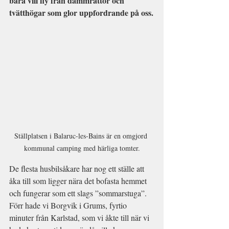
bara vill fly från dammråttor och 
tvätthögar som glor uppfordrande på oss.
Ställplatsen i Balaruc-les-Bains är en omgjord 
kommunal camping med härliga tomter.
De flesta husbilsåkare har nog ett ställe att 
åka till som ligger nära det bofasta hemmet 
och fungerar som ett slags ”sommarstuga”.
Förr hade vi Borgvik i Grums, fyrtio 
minuter från Karlstad, som vi åkte till när vi 