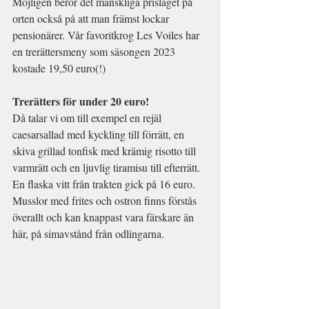
Möjligen beror det mänskliga prisläget på 
orten också på att man främst lockar 
pensionärer. Vår favoritkrog Les Voiles har 
en trerättersmeny som säsongen 2023 
kostade 19,50 euro(!) 
Trerätters för under 20 euro!
Då talar vi om till exempel en rejäl 
caesarsallad med kyckling till förrätt, en 
skiva grillad tonfisk med krämig risotto till 
varmrätt och en ljuvlig tiramisu till efterrätt. 
En flaska vitt från trakten gick på 16 euro. 
Musslor med frites och ostron finns förstås 
överallt och kan knappast vara färskare än 
här, på simavstånd från odlingarna.