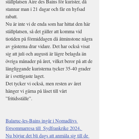
ställplatsen Aire des Bains för kurister, då 
stannar man i 21 dagar och får en hyfsad 
rabatt.
Nu är inte vi de enda som har hittat den här 
ställplatsen, så det gäller att komma vid 
tiotiden på förmiddagen då åtminstone några 
av gästerna drar vidare. Det har också visat 
sig att juli och augusti är lägre belagda än 
övriga månader på året, vilket beror på att de 
långliggande kuristerna tycker 35-40 grader 
är i svettigaste laget.
Det tycker vi också, men resten av året 
hänger vi gärna på låset till vårt 
”fritidsställe”.
Balaruc-les-Bains ingår i Nomadlivs 
försommarresa till  Sydfrankrike 2024. 
Nu börjar det bli dags att anmäla sig till de 