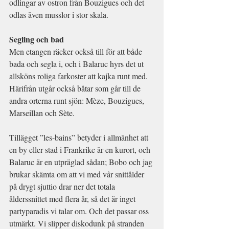
odlingar av ostron från Bouzigues och det 
odlas även musslor i stor skala.
Segling och bad
Men etangen räcker också till för att både 
bada och segla i, och i Balaruc hyrs det ut 
allsköns roliga farkoster att kajka runt med. 
Härifrån utgår också båtar som går till de 
andra orterna runt sjön: Mèze, Bouzigues, 
Marseillan och Sète.
Tillägget ”les-bains” betyder i allmänhet att 
en by eller stad i Frankrike är en kurort, och 
Balaruc är en utpräglad sådan; Bobo och jag 
brukar skämta om att vi med vår snittålder 
på drygt sjuttio drar ner det totala 
ålderssnittet med flera år, så det är inget 
partyparadis vi talar om. Och det passar oss 
utmärkt. Vi slipper diskodunk på stranden 