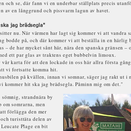
en och se, där fann vi en underbar ställplats precis utanfö
en av en långgrund och pissvarm lagun av havet.
ska jag brädsegla"
 sitter nu. När värmen har lagt sig kommer vi att vandra sa
ng bodde på, och där kommer vi att beställa in en härlig
s – de har mycket sånt här, nära den spanska gränsen – o
ed ett par glas av traktens eget bubbelvin limoux.
 vår karta för att den lockade in oss här allra första gå
att vi fortsatte komma hit.
husbilen på kvällen, innan vi somnar, säger jag rakt ut i 
vi kommer hit ska jag brädsegla. Påminn mig om det."
n sömnig, strandnära by
p om somrarna, men
att förlägga den mer
och turisttäta delen av
i Leucate Plage en bit