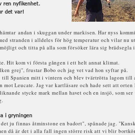
v ren nyfikenhet.
ur det var!
h hämtar andan i skuggan under markisen. Har nyss kommit
d stranden i alldeles för hög temperatur och vilar nu ut
 möjligt och titta på alla som försöker lära sig brädsegla
te. Hit kom vi första gången i ett helt annat klimat.
ilken grej", frustar Bobo och jag vet vad hon syftar på.
 till Spanien mitt i vintern och blev tvärtrötta lagom till 
 mot Leucate. Jag var kartläsare och hade sett att orten l
liknande stycke mark mellan havet och en insjö, som ser 
g.
ta i gryningen
det ju finnas åtminstone en badort", spånade jag. "Kanske
en då är det i alla fall ingen större risk att vi blir bortkö