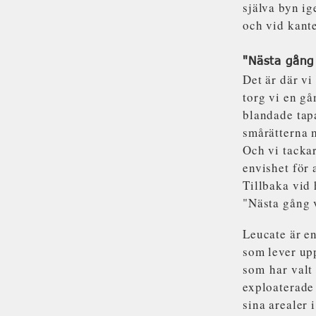
själva byn ig
och vid kant
"Nästa gång 
Det är där vi
torg vi en gå
blandade tapa
smårätterna m
Och vi tackar
envishet för 
Tillbaka vid 
"Nästa gång 
Leucate är e
som lever up
som
har valt 
exploaterade 
sina arealer 