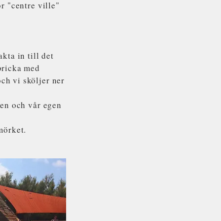
r "centre ville"
kta in till det
 bricka med
ch vi sköljer ner
ngen och vår egen
mörket.