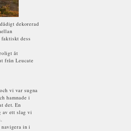
erdådigt dekorerad
mellan
 faktiskt dess
oligt åt
ut från Leucate
 och vi var sugna
och hamnade i
at det. En
av ett slag vi
.
t navigera in
i