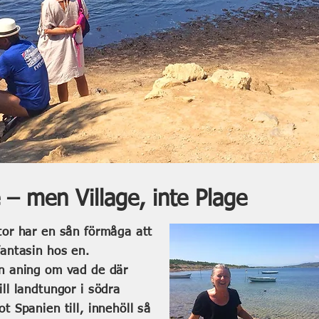
 – men Village, inte Plage
tor har en sån förmåga att
fantasin hos en.
n aning om vad de där
ill landtungor i södra
t Spanien till, innehöll så