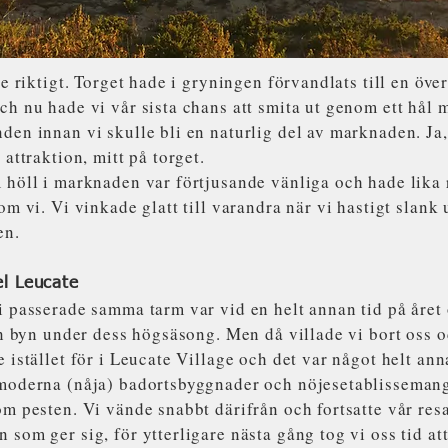
te riktigt. Torget hade i gryningen förvandlats till en öv
h nu hade vi vår sista chans att smita ut genom ett hål 
en innan vi skulle bli en naturlig del av marknaden. Ja,
 attraktion, mitt på torget.
höll i marknaden var förtjusande vänliga och hade lika r
om vi. Vi vinkade glatt till varandra när vi hastigt slank 
en.
el Leucate
i passerade samma tarm var vid en helt annan tid på året
in byn under dess högsäsong. Men då villade vi bort oss 
 istället för i Leucate Village och det var något helt ann
moderna (nåja) badortsbyggnader och nöjesetablissemang 
m pesten. Vi vände snabbt därifrån och fortsatte vår resa
som ger sig, för ytterligare nästa gång tog vi oss tid at