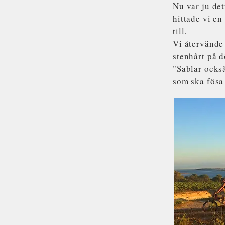
Nu var ju det
hittade vi e
till.
Vi återvände 
stenhårt på d
"Sablar ocks
som ska fösa 