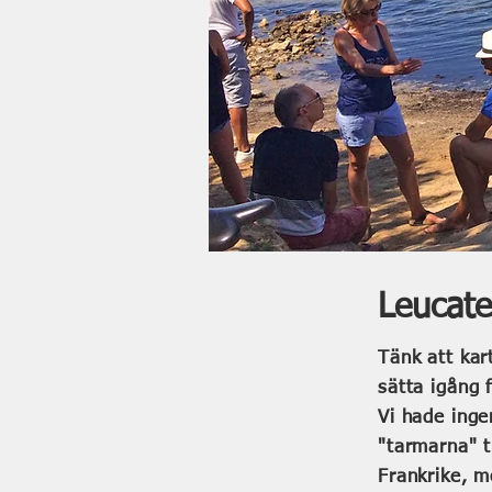
Leucate
Tänk att kar
sätta igång 
Vi hade inge
"tarmarna" t
Frankrike, mo