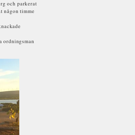
torg och parkerat
mat någon timme
 knackade
vla ordningsman