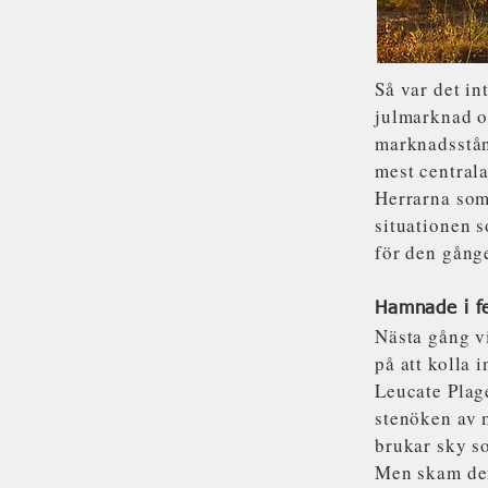
Så var det in
julmarknad oc
marknadsstånd
mest centrala
Herrarna som 
situationen s
för den gång
Hamnade i f
Nästa gång v
på att kolla 
Leucate Plage
stenöken av 
brukar sky so
Men skam den 