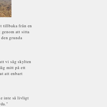
 tillbaka från en
 genom att sitta
 i den grunda
att vi såg skylten
åg mitt på ett
ut att enbart
 inte så livligt
rda."