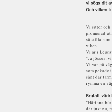
vi sögs dit a
Och vilken t
Vi sitter oc
promenad utme
så stilla som
viken.
Vi är i Leuca
"Ja jösses, v
Vi var på väg
som pekade in
sånt där tarm
rymma en vä
Brutalt väck
"Härinne bör 
där just nu, m