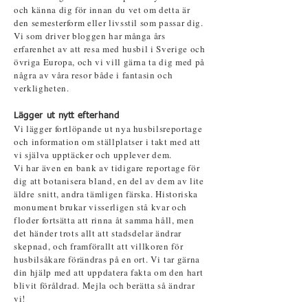
och känna dig för innan du vet om detta är
den semesterform eller livsstil som passar dig.
Vi som driver bloggen har många års
erfarenhet av att resa med husbil i Sverige och
övriga Europa, och vi vill gärna ta dig med på
några av våra resor både i fantasin och
verkligheten.
Lägger ut nytt efterhand
Vi lägger fortlöpande ut nya husbilsreportage
och information om ställplatser i takt med att
vi själva upptäcker och upplever dem.
Vi har även en bank av tidigare reportage för
dig att botanisera bland, en del av dem av lite
äldre
snitt
, andra tämligen färska. Historiska
monument brukar visserligen stå kvar och
floder fortsätta att rinna åt samma håll, men
det händer trots allt att stadsdelar ändrar
skepnad, och framförallt att villkoren för
husbilsåkare förändras på en ort. Vi tar gärna
din hjälp med att uppdatera fakta om den hart
blivit föråldrad. Mejla och berätta så ändrar
vi!