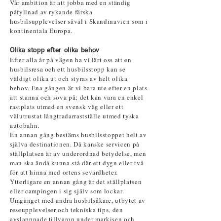
Vår ambition är att jobba med en ständig
påfyllnad av rykande färska
husbilsupplevelser såväl i Skandinavien som i
kontinentala Europa.
Olika stopp
efter
olika behov
Efter alla år på vägen ha vi lärt oss att en
husbilsresa och ett husbilsstopp kan se
väldigt olika ut och styras av helt olika
behov. Ena gången är vi bara ute efter en plats
att stanna och sova på; det kan vara en enkel
rastplats utmed en svensk väg eller ett
välutrustat långtradarrastställe utmed tyska
autobahn.
En annan gång bestäms husbilsstoppet helt av
själva destinationen. Då kanske servicen på
ställplatsen är av underordnad betydelse, men
man ska ändå kunna stå där ett dygn eller två
för att hinna med ortens sevärdheter.
Ytterligare en annan gång är det ställplatsen
eller campingen i sig själv som lockar.
Umgänget med andra husbilsåkare, utbytet av
reseupplevelser och tekniska tips, den
avslappnade tillvaron under markisen och