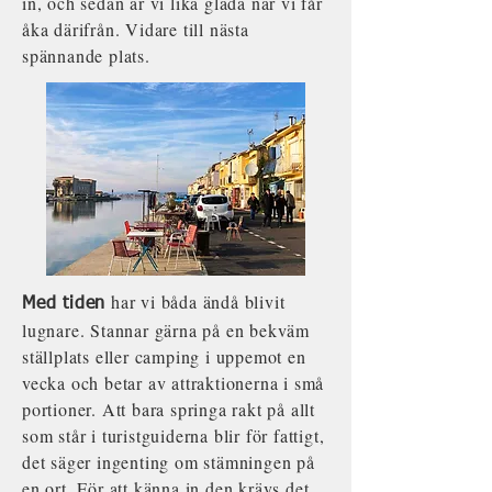
in, och sedan är vi lika glada när vi får
åka därifrån. Vidare till nästa
spännande plats.
har vi båda ändå blivit
Med tiden
lugnare. Stannar gärna på en bekväm
ställplats eller camping i uppemot en
vecka och betar av attraktionerna i små
portioner. Att bara springa rakt på allt
som står i turistguiderna blir för fattigt,
det säger ingenting om stämningen på
en ort. För att känna in den krävs det