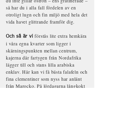
du inte gillar ostron – ens gratinerade –
så har du i alla fall fördelen av en
otroligt lugn och fin miljö med hela det
vida havet glittrande framför dig.
förstås lite extra hemkära
Och så är vi
i våra egna kvarter som ligger i
skärningspunkten mellan centrum,
kajerna där fartygen från Nordafrika
lägger till och stans lilla arabiska
enklav. Här kan vi få bästa falafeln och
fina clementiner som nyss har anlänt
från Marocko. På lördagarna långkokt
tagine på kyckling, lamm eller
grönsaker.