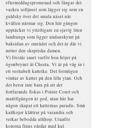
eftermiddagspromenad och fångar det
vackra solljuset som lägger sig som en
guldsky över det smala näset när
kvällen närmar sig. Den här gången
upptäcker vi ytterligare en sjavig liten
landtunga som ligger undanskymt på
baksidan av området och det är där vi
möter den skeptiska damen.
Vi förstår snart varför hon höjer på
ögonbrynet åt Cheeta. Vi är på väg in i
ett veritabelt kattrike. Det formligen
vimlar av katter på den lilla ytan. Och
det beror inte bara på att det
fortfarande fiskas i Pointe Court och
mattillgången är god, utan här har
någon skapat ett katternas paradis. Små
kattkojor klättrar på varandra och
verkar bebodda allihop. Utanför
kojorna finns gårdar med kul