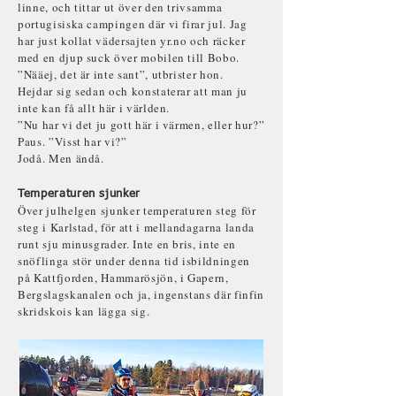
linne, och tittar ut över den trivsamma
portugisiska campingen där vi firar jul. Jag
har just kollat vädersajten yr.no och räcker
med en djup suck över mobilen till Bobo.
”Nääej, det är inte sant”, utbrister hon.
Hejdar sig sedan och konstaterar att man ju
inte kan få allt här i världen.
”Nu har vi det ju gott här i värmen, eller hur?”
Paus. ”Visst har vi?”
Jodå. Men ändå.
Temperaturen sjunker
Över julhelgen sjunker temperaturen steg för
steg i Karlstad, för att i mellandagarna landa
runt sju minusgrader. Inte en bris, inte en
snöflinga stör under denna tid isbildningen
på Kattfjorden, Hammarösjön, i Gapern,
Bergslagskanalen och ja, ingenstans där finfin
skridskois kan lägga sig.