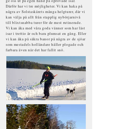
ge oss ut på egen hand på oprövade isar.
Därför har vi tre möjligheter. Vi kan haka på
några av Solstaskärets många helgturer, där vi
kan välja på allt från stapplig nybörjarnivå
till blixtsnabba turer för de mest rutinerade.
Vi kan åka med våra goda vänner som har läst
isar i trettio år och bara plumsat en gång. Eller
vi kan åka på säkra banor på några av de sjöar
som mestadels holländare håller plogade och
farbara även när det har fallit snö.