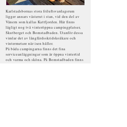
Karlstadsbornas stora friluftsvardagsrum
ligger annars västerut i stan, vid den del av
Vänern som kallas Kattfjorden. Här finns
lägligt nog två vinteröppna campingplatser,
Skutberget och Bomstadbaden. Utanför dessa
vimlar det av långfärdsskridskoåkare och
vintermetare när isen håller.
På båda campingarna finns det fina
serviceanläggningar som är öppna vintertid
och varma och sköna. På Bomstadbaden finns
till och med ett härligt spa att värma sig i.
Det går också att dra österut, mot
Bergslagskanalen där ett gäng entusiaster
håller långa avsnitt farbara. En bra bas är då
Nässundet mellan Kristinehamn och Storfors,
där det finns gott om parkeringsplatser för
husbilar.
Fika mitt på sjön
Inte långt härifrån ligger sjön Vilången, där
andra holländare plogar upp en milslång
sträcka och ställer ut fikakorgar utmed banan.