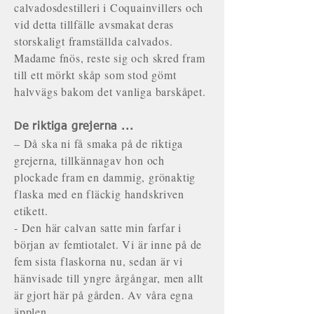
calvadosdestilleri i Coquainvillers och
vid detta tillfälle avsmakat deras
storskaligt framställda calvados.
Madame fnös, reste sig och skred fram
till ett mörkt skåp som stod gömt
halvvägs bakom det vanliga barskåpet.
De riktiga grejerna ...
– Då ska ni få smaka på de riktiga
grejerna, tillkännagav hon och
plockade fram en dammig, grönaktig
flaska med en fläckig handskriven
etikett.
- Den här calvan satte min farfar i
början av femtiotalet. Vi är inne på de
fem sista flaskorna nu, sedan är vi
hänvisade till yngre årgångar, men allt
är gjort här på gården. Av våra egna
äpplen.