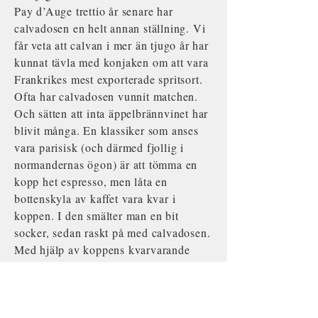
Pay d’Auge trettio år senare har
calvadosen en helt annan ställning. Vi
får veta att calvan i mer än tjugo år har
kunnat tävla med konjaken om att vara
Frankrikes mest exporterade spritsort.
Ofta har calvadosen vunnit matchen.
Och sätten att inta äppelbrännvinet har
blivit många. En klassiker som anses
vara parisisk (och därmed fjollig i
normandernas ögon) är att tömma en
kopp het espresso, men låta en
bottenskyla av kaffet vara kvar i
koppen. I den smälter man en bit
socker, sedan raskt på med calvadosen.
Med hjälp av koppens kvarvarande
värme stiger äppelaromen fröjdefullt
mot näsan, och sockret gör att calvans
alltid ganska skarpa smak rundas av.
En riktigt trevlig kaffekask.