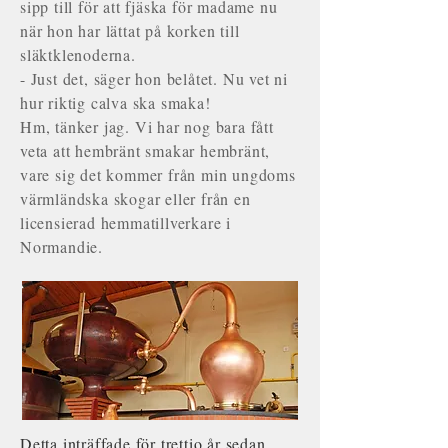
sipp till för att fjäska för madame nu
när hon har lättat på korken till
släktklenoderna.
- Just det, säger hon belåtet. Nu vet ni
hur riktig calva ska smaka!
Hm, tänker jag. Vi har nog bara fått
veta att hembränt smakar hembränt,
vare sig det kommer från min ungdoms
värmländska skogar eller från en
licensierad hemmatillverkare i
Normandie.
Detta inträffade för trettio år sedan,