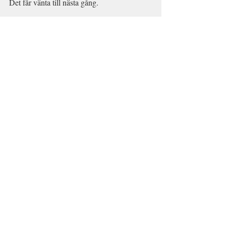
Det får vänta till nästa gång.
Dags för nästa souk, den i charmiga Essaouira.
Cheeta vädrar lammkorv
Jag anstränger höften med en heldag i 
souken i Essaouira istället. Här trivs vi 
faktiskt bättre än i den större motsvarigheten 