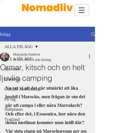
Inlägg
ALLA INLÄGG
Margareta Jonilson
ALLA INLÄGG
18 nov. 2023
4 min läsning
Ormar, kitsch och en helt
Marocko
ljuvlig camping
Frankrike
Nu vet vi att det går utmärkt att åka 
Guidade husbilsturer
husbil i Marocko, men frågan är om det 
På väg
går att campa i eller nära Marrakech?
Ställplatser
Och efter det, i Essaouira, hur nära den 
Tyskland
sköna medinan kommer man intill där?
Vår sista etapp på Marockoresan ger oss 