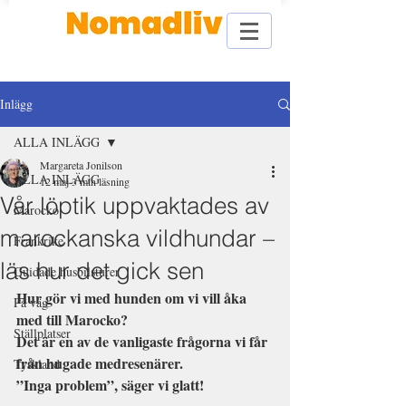
Inlägg
ALLA INLÄGG
Margareta Jonilson
ALLA INLÄGG
12 maj
3 min läsning
Vår löptik uppvaktades av
Marocko
marockanska vildhundar –
Frankrike
läs hur det gick sen
Guidade husbilsturer
Hur gör vi med hunden om vi vill åka 
På väg
med till Marocko?
Ställplatser
Det är en av de vanligaste frågorna vi får 
från hugade medresenärer.
Tyskland
”Inga problem”, säger vi glatt!