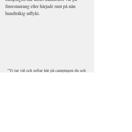
finrestaurang eller härjade runt på nån 
hundtråkig utflykt.
"Vi tar väl och softar här på campingen du och 
jag Stevie?"/Sherpa
En annan frekvent fråga
 är hur man som 
hundägare förbereder sig för resan till ett 
land utanför EU. Det kräver en lite längre 
redovisning, som vi erbjuder våra 
intressenter i ett Frågor- och svarformulär, 
men kortfattat kan vi säga att rabiesvaccin 
måste vara på plats i god tid och stämplat i 